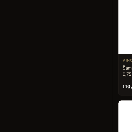
VIN
Šamp
0,75
119