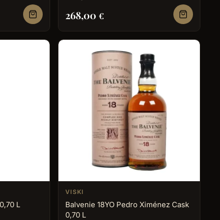
268,00
€
VISKI
0,70 L
Balvenie 18YO Pedro Ximénez Cask
0,70 L