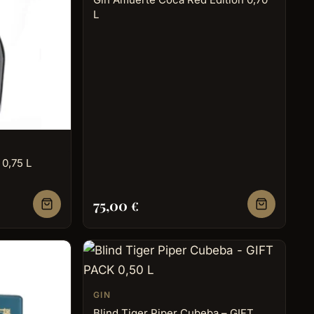
L
 0,75 L
75,00
€
GIN
Blind Tiger Piper Cubeba – GIFT