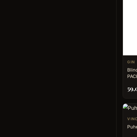
GIN
Blin
PACK
59
VIN
Puhe