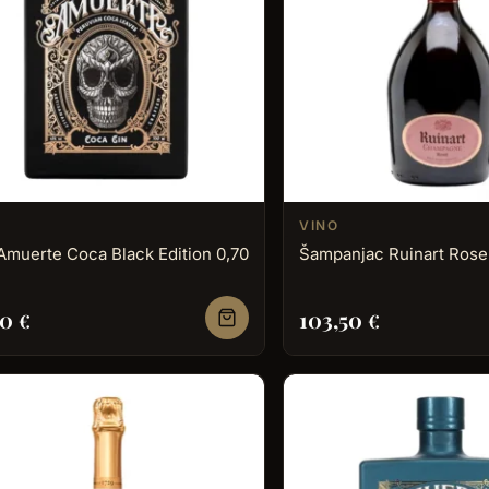
VINO
Amuerte Coca Black Edition 0,70
Šampanjac Ruinart Rose
50
103,50
€
€