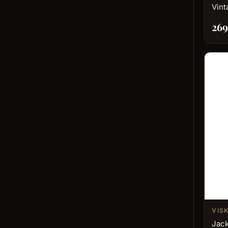
Vint
26
VISK
Jack