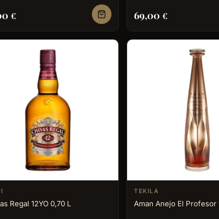
,00
69,00
€
€
I
TEKILA
as Regal 12YO 0,70 L
Aman Anejo El Profesor 