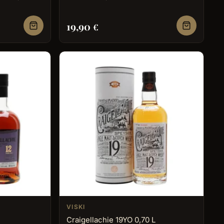
19,90
€
VISKI
Craigellachie 19YO 0,70 L