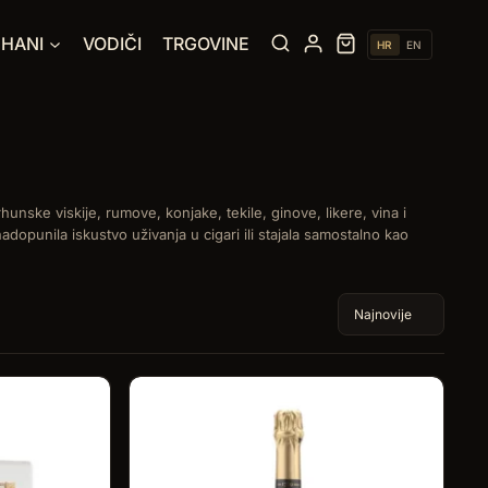
UHANI
VODIČI
TRGOVINE
HR
EN
nske viskije, rumove, konjake, tekile, ginove, likere, vina i
nadopunila iskustvo uživanja u cigari ili stajala samostalno kao