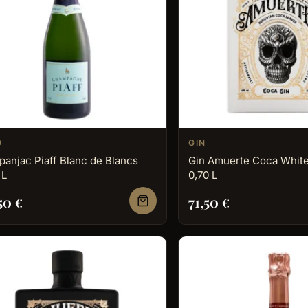
O
GIN
anjac Piaff Blanc de Blancs
Gin Amuerte Coca White
 L
0,70 L
,50
71,50
€
€