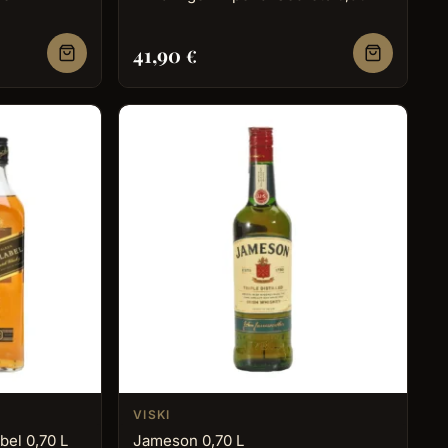
41,90
€
VISKI
bel 0,70 L
Jameson 0,70 L