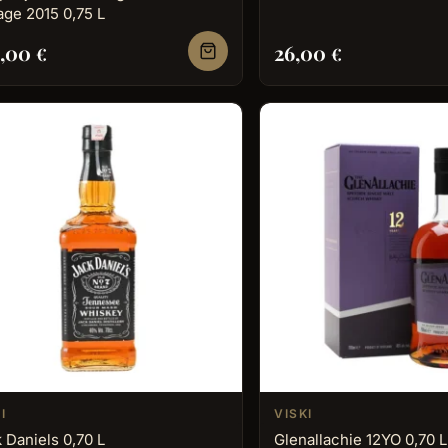
age 2015 0,75 L
9,00
26,00
€
€
I
VISKI
 Daniels 0,70 L
Glenallachie 12YO 0,70 L