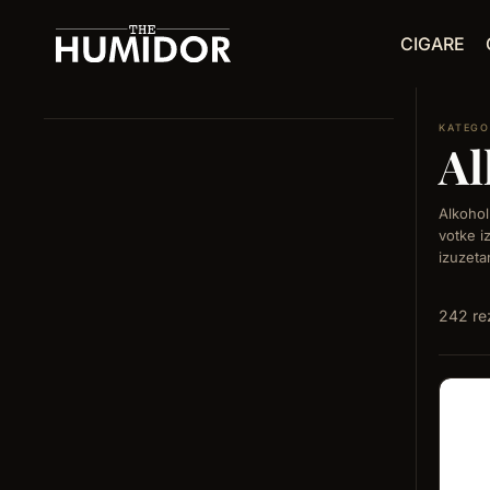
Skip
CIGARE
to
content
Al
Alkohol
votke i
izuzeta
242 re