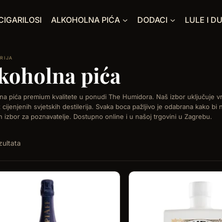
CIGARILOSI
ALKOHOLNA PIĆA
DODACI
LULE I D
koholna pića
na pića premium kvalitete u ponudi The Humidora. Naš izbor uključuje vrhu
z cijenjenih svjetskih destilerija. Svaka boca pažljivo je odabrana kako bi 
n izbor za poznavatelje. Dostupno online i u našoj trgovini u Zagrebu.
zultata