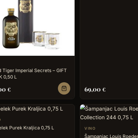
d Tiger Imperial Secrets – GIFT
 0,50 L
,00
69,00
€
€
O
lek Purek Kraljica 0,75 L
VINO
Šampanjac Louis Roede