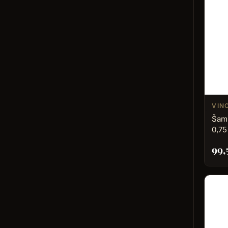
VIN
Šamp
0,75
99