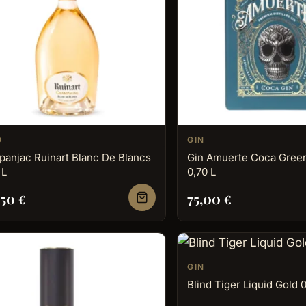
O
GIN
anjac Ruinart Blanc De Blancs
Gin Amuerte Coca Green
 L
0,70 L
,50
75,00
€
€
GIN
Blind Tiger Liquid Gold 