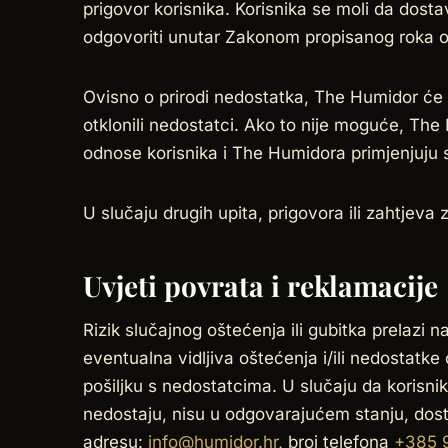
prigovor korisnika. Korisnika se moli da dost
odgovoriti unutar Zakonom propisanog roka o
Ovisno o prirodi nedostatka, The Humidor će 
otklonili nedostatci. Ako to nije moguće, The
odnose korisnika i The Humidora primjenjuju
U slučaju drugih upita, prigovora ili zahtjev
Uvjeti povrata i reklamacije
Rizik slučajnog oštećenja ili gubitka prelazi n
eventualna vidljiva oštećenja i/ili nedostatke o
pošiljku s nedostatcima. U slučaju da korisni
nedostaju, nisu u odgovarajućem stanju, dostav
adresu:
info@humidor.hr
, broj telefona
+385 