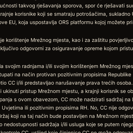
nosti takvog rješavanja sporova, spor će rješavati sud
rajnje korisnike koji se smatraju potrošačima, sukladno 
ove EU, koja uspostavlja ORS platformu kojoj možete pr
oje korištenje Mrežnog mjesta, kao i za zaštitu povjerljiv
 isključivo odgovorni za osiguravanje opreme kojom pris
 da svojim radnjama i/ili svojim korištenjem Mrežnog mj
stupati na način protivan pozitivnim propisima Republik
etio CC i/ili predstavljao narušavanje prava trećih osoba
i ukinuti pristup Mrežnom mjestu, a krajnji korisnik se o
upanja s ovom obavezom, CC može nadzirati sadržaj na 
 Uvjetima ili pozitivnim propisima RH. No, CC nije odgo
ržaj koji na taj način bude postavljen na Mrežnom mjest
 nedostupnosti sadržaja i/ili usluga koje se putem njeg
ontrole CC, uslijed koje činjenice CC ne može odgovarati