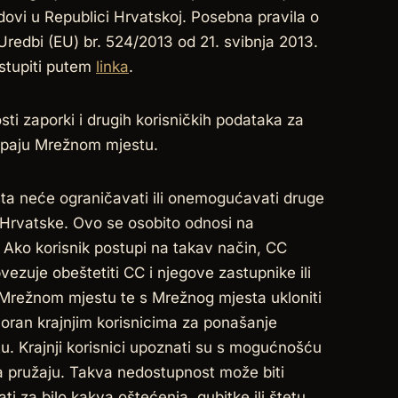
ovi u Republici Hrvatskoj. Posebna pravila o
Uredbi (EU) br. 524/2013 od 21. svibnja 2013.
istupiti putem
linka
.
osti zaporki i drugih korisničkih podataka za
tupaju Mrežnom mjestu.
esta neće ograničavati ili onemogućavati druge
e Hrvatske. Ovo se osobito odnosi na
. Ako korisnik postupi na takav način, CC
bvezuje obeštetiti CC i njegove zastupnike ili
Mrežnom mjestu te s Mrežnog mjesta ukloniti
voran krajnjim korisnicima za ponašanje
u. Krajnji korisnici upoznati su s mogućnošću
a pružaju. Takva nedostupnost može biti
 za bilo kakva oštećenja, gubitke ili štetu