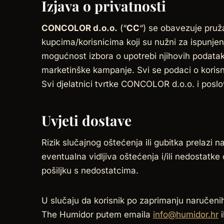
Izjava o privatnosti
CONCOLOR d.o.o.
(“
CC
“) se obavezuje pruž
kupcima/korisnicima koji su nužni za ispunjen
mogućnost izbora o upotrebi njihovih podataka,
marketinške kampanje. Svi se podaci o korisni
Svi djelatnici tvrtke CONCOLOR d.o.o. i poslov
Uvjeti dostave
Rizik slučajnog oštećenja ili gubitka prelazi n
eventualna vidljiva oštećenja i/ili nedostatke o
pošiljku s nedostatcima.
U slučaju da korisnik po zaprimanju naručeni
The Humidor putem emaila
info@humidor.hr
i