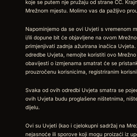
koje se putem nje pružaju od strane CC. Krajn
Mrežnom mjestu. Molimo vas da pažljivo prouč
Napominjemo da se ovi Uvjeti s vremenom mog
i/ili dopune bit će objavljene na ovom Mrež
primjenjivati zadnja ažurirana inačica Uvjeta
odredbe Uvjeta, nemojte koristiti ovo Mrežno
obavijesti o izmjenama smatrat će se pristan
prouzročenu korisnicima, registriranim korisn
Svaka od ovih odredbi Uvjeta smatra se poje
ovih Uvjeta budu proglašene ništetnima, nište
dijelu.
Ovi su Uvjeti (kao i cjelokupni sadržaj na M
nejasnoće ili sporove koji mogu proizaći iz u