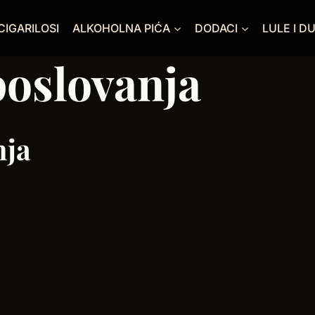
CIGARILOSI
ALKOHOLNA PIĆA
DODACI
LULE I D
poslovanja
nja