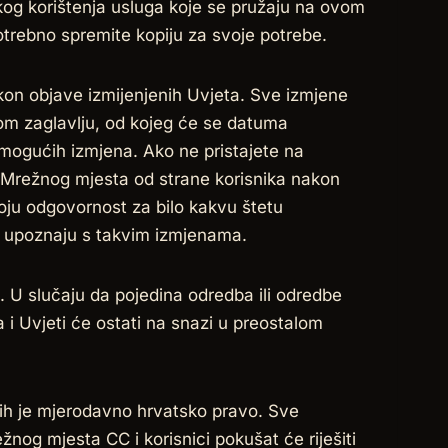
akog korištenja usluga koje se pružaju na ovom
trebno spremite kopiju za svoje potrebe.
on objave izmijenjenih Uvjeta. Sve izmjene
om zaglavlju, od kojeg će se datuma
 mogućih izmjena. Ako ne pristajete na
e Mrežnog mjesta od strane korisnika nakon
oju odgovornost za bilo kakvu štetu
se upoznaju s takvim izmjenama.
U slučaju da pojedina odredba ili odredbe
 i Uvjeti će ostati na snazi u preostalom
jih je mjerodavno hrvatsko pravo. Sve
nog mjesta CC i korisnici pokušat će riješiti