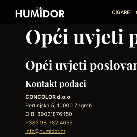
Skip
CIGARE
to
content
Opći uvjeti 
Opći uvjeti poslova
Kontakt podaci
CONCOLOR d.o.o
Pertinjska 5, 10000 Zagreb
OIB: 89021876450
+385 98 982 4655
info@humidor.hr