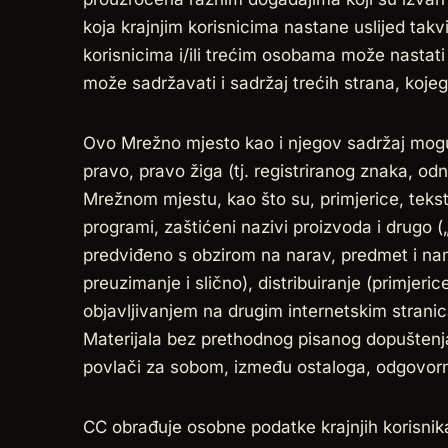
koja krajnjim korisnicima nastane uslijed takv
korisnicima i/ili trećim osobama može nastati
može sadržavati i sadržaj trećih strana, kojeg 
Ovo Mrežno mjesto kao i njegov sadržaj mogu 
pravo, pravo žiga (tj. registriranog znaka, od
Mrežnom mjestu, kao što su, primjerice, tekstovi
programi, zaštićeni nazivi proizvoda i drugo (
predviđeno s obzirom na narav, predmet i na
preuzimanje i slično), distribuiranje (primjeric
objavljivanjem na drugim internetskim stranica
Materijala bez prethodnog pisanog dopuštenja
povlači za sobom, između ostaloga, odgovornost
CC obrađuje osobne podatke krajnjih korisni