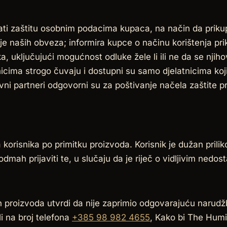
ati zaštitu osobnim podacima kupaca, na način da prik
je naših obveza; informira kupce o načinu korištenja pr
 uključujući mogućnost odluke žele li ili ne da se njihov
cima strogo čuvaju i dostupni su samo djelatnicima koji
ni partneri odgovorni su za poštivanje načela zaštite pr
a korisnika po primitku proizvoda. Korisnik je dužan prili
dmah prijaviti te, u slučaju da je riječ o vidljivim nedost
h proizvoda utvrdi da nije zaprimio odgovarajuću narudž
li na broj telefona
+385 98 982 4655
, Kako bi The Humi