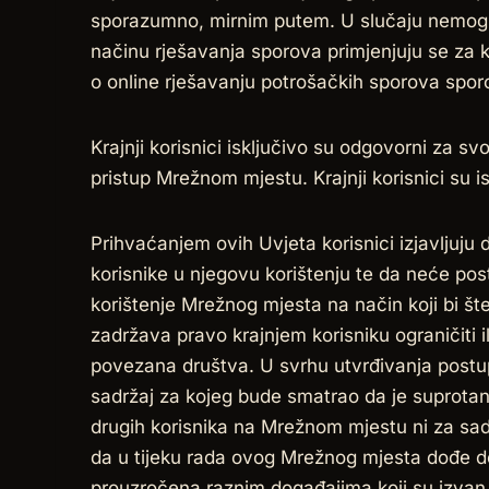
sporazumno, mirnim putem. U slučaju nemoguć
načinu rješavanja sporova primjenjuju se za k
o online rješavanju potrošačkih sporova spor
Krajnji korisnici isključivo su odgovorni za sv
pristup Mrežnom mjestu. Krajnji korisnici su
Prihvaćanjem ovih Uvjeta korisnici izjavljuju
korisnike u njegovu korištenju te da neće po
korištenje Mrežnog mjesta na način koji bi št
zadržava pravo krajnjem korisniku ograničiti il
povezana društva. U svrhu utvrđivanja post
sadržaj za kojeg bude smatrao da je suprotan
drugih korisnika na Mrežnom mjestu ni za sad
da u tijeku rada ovog Mrežnog mjesta dođe do
prouzročena raznim događajima koji su izvan k