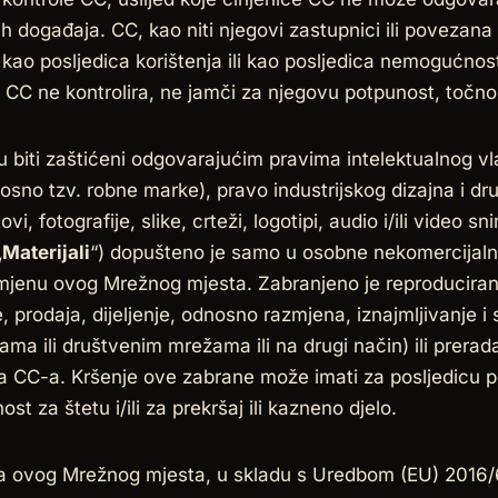
ih događaja. CC, kao niti njegovi zastupnici ili povezana
 kao posljedica korištenja ili kao posljedica nemogućno
CC ne kontrolira, ne jamči za njegovu potpunost, točnost 
biti zaštićeni odgovarajućim pravima intelektualnog vla
nosno tzv. robne marke), pravo industrijskog dizajna i dr
, fotografije, slike, crteži, logotipi, audio i/ili video sn
„
Materijali
“) dopušteno je samo u osobne nekomercijalne
mjenu ovog Mrežnog mjesta. Zabranjeno je reproduciran
e, prodaja, dijeljenje, odnosno razmjena, iznajmljivanje i 
ma ili društvenim mrežama ili na drugi način) ili prerad
 CC-a. Kršenje ove zabrane može imati za posljedicu po
 za štetu i/ili za prekršaj ili kazneno djelo.
ka ovog Mrežnog mjesta, u skladu s Uredbom (EU) 2016/