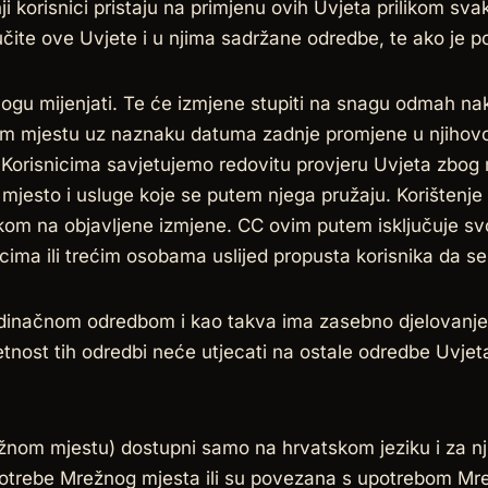
ji korisnici pristaju na primjenu ovih Uvjeta prilikom sv
ite ove Uvjete i u njima sadržane odredbe, te ako je po
u mijenjati. Te će izmjene stupiti na snagu odmah nak
nom mjestu uz naznaku datuma zadnje promjene u njihov
. Korisnicima savjetujemo redovitu provjeru Uvjeta zbog
 mjesto i usluge koje se putem njega pružaju. Korištenj
kom na objavljene izmjene. CC ovim putem isključuje sv
icima ili trećim osobama uslijed propusta korisnika da 
dinačnom odredbom i kao takva ima zasebno djelovanje. 
tnost tih odredbi neće utjecati na ostale odredbe Uvjeta
režnom mjestu) dostupni samo na hrvatskom jeziku i za n
potrebe Mrežnog mjesta ili su povezana s upotrebom Mrež