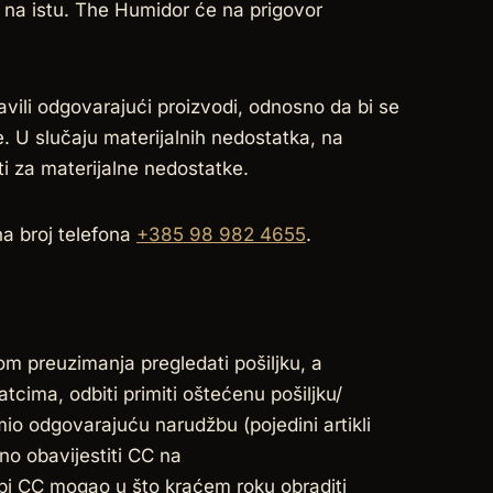
u na istu. The Humidor će na prigovor
vili odgovarajući proizvodi, odnosno da bi se
e. U slučaju materijalnih nedostatka, na
 za materijalne nedostatke.
 na broj telefona
+385 98 982 4655
.
kom preuzimanja pregledati pošiljku, a
atcima, odbiti primiti oštećenu pošiljku/
mio odgovarajuću narudžbu (pojedini artikli
no obavijestiti CC na
 bi CC mogao u što kraćem roku obraditi