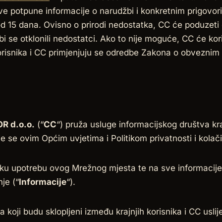
ave potpune informacije o narudžbi i konkretnim prigovo
 15 dana. Ovisno o prirodi nedostatka, CC će poduzeti 
i se otklonili nedostatci. Ako to nije moguće, CC će kor
orisnika i CC primjenjuju se odredbe Zakona o obveznim
 d.o.o.
(“
CC
“) pruža usluge informacijskog društva k
je se ovim Općim uvjetima i Politikom privatnosti i kolači
vaku upotrebu ovog Mrežnog mjesta te na sve informacije,
je (“
Informacije
“).
 koji budu sklopljeni između krajnjih korisnika i CC usl