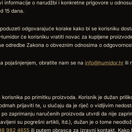
avi informacije o narudžbi i konkretne prigovore u odnos
d 15 dana.
poduzeti odgovarajuće korake kako bi se korisniku dosta
 Humidor će korisniku vratiti novac za kupljene proizvod
 se odredbe Zakona o obveznim odnosima o odgovornosti
a za pojašnjenjem, obratite nam se na
info@humidor.hr
ili
a korisnika po primitku proizvoda. Korisnik je dužan prili
dmah prijaviti te, u slučaju da je riječ o vidljivim nedost
k po zaprimanju naručenih proizvoda utvrdi da nije zapri
ljeni su pogrešni artikli, itd.), dužan je o tome neodlož
98 982 4655
ili putem obrasca za izravni kontakt. Kako