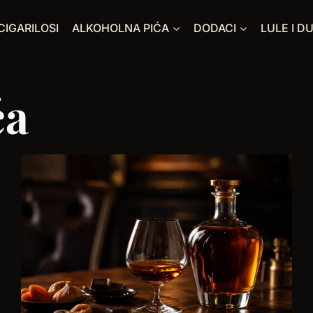
CIGARILOSI
ALKOHOLNA PIĆA
DODACI
LULE I D
ća