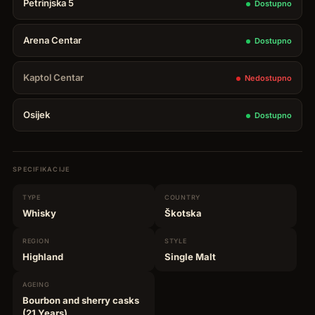
Petrinjska 5
Dostupno
količina
Arena Centar
Dostupno
Kaptol Centar
Nedostupno
Osijek
Dostupno
SPECIFIKACIJE
TYPE
COUNTRY
Whisky
Škotska
REGION
STYLE
Highland
Single Malt
AGEING
Bourbon and sherry casks
(21 Years)