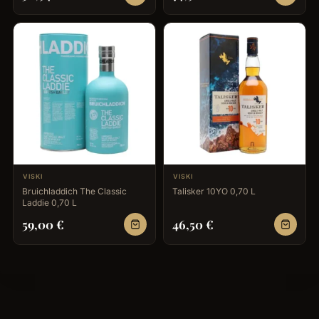
VISKI
VISKI
Bruichladdich The Classic
Talisker 10YO 0,70 L
Laddie 0,70 L
59,00
€
46,50
€