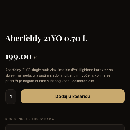
Aberfeldy 21YO 0,70 L
199,00
€
Aberfeldy 21YO single malt viski ima klasični Highland karakter sa
slojevima meda, orašastim sladom i pikantnim voćem, kojima se
pridružuje bogata dubina sušenog voća i delikatan dim.
Dodaj u košaricu
Aberfeldy
21YO
0,70
L