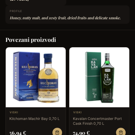
PROFILE
Honey, nutty malt, and zesty fruit, dried fruits and delicate smoke.
Povezani proizvodi
VISKI
VISKI
Kilchoman Machir Bay 0,70 L
Kavalan Concertmaster Port
Cask Finish 0,70 L
56,94
€
74,90
€