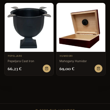
PEPELJARE
HUMIDORI
Pepeljara Cast Iron
Mahogany Humidor
66,23
€
69,00
€