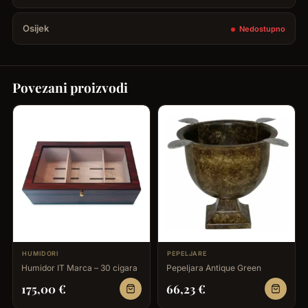
Osijek
Nedostupno
Povezani proizvodi
HUMIDORI
PEPELJARE
Humidor IT Marca – 30 cigara
Pepeljara Antique Green
175,00
€
66,23
€