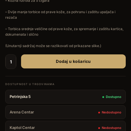
– Kožna futrola za 5 cigara
– Dvije manje torbice od prave kože, za pohranu i zaštitu upaljača i
rezača
– Torbica srednje veličine od prave kože, za spremanje i zaštitu kartica,
dokumenata i slično
(Unutarnji sadržaj može se razlikovati od prikazane slike.)
Dodaj u košaricu
Brizard
Havana
Traveler
-
Petrinjska 5
Dostupno
Dakota
Black
Arena Centar
Nedostupno
količina
Kaptol Centar
Nedostupno