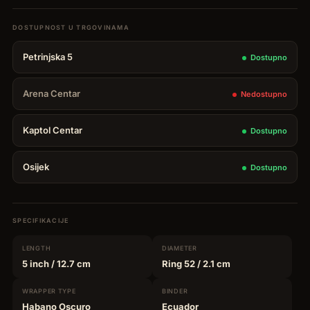
Petrinjska 5
Dostupno
Arena Centar
Nedostupno
Kaptol Centar
Dostupno
Osijek
Dostupno
SPECIFIKACIJE
LENGTH
DIAMETER
5 inch
/ 12.7 cm
Ring 52
/ 2.1 cm
WRAPPER
TYPE
BINDER
Habano Oscuro
Ecuador