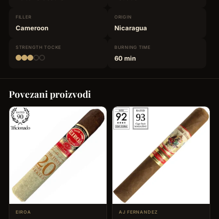
FILLER
ORIGIN
Cameroon
Nicaragua
STRENGTH
TOCKE
BURNING
TIME
60 min
Povezani proizvodi
EIROA
AJ FERNANDEZ