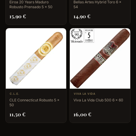
Eiroa 20 Years Maduro
Bellas Artes Hybrid Toro 6 x
Robusto Prensado 5 x 50
54
15,90
€
14,90
€
C.L.E.
VIVA LA VIDA
CLE Connecticut Robusto 5 x
Viva La Vida Club 500 6 x 60
50
11,50
€
16,00
€