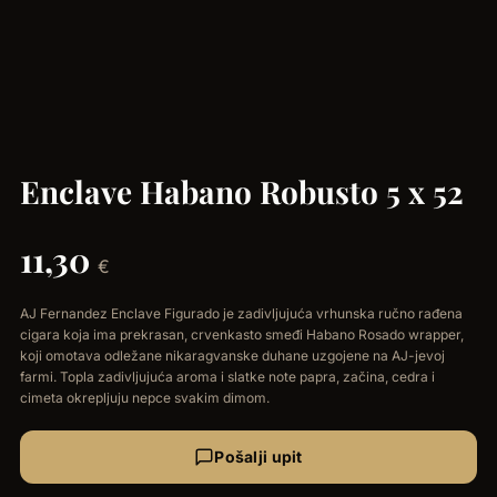
Enclave Habano Robusto 5 x 52
11,30
€
AJ Fernandez Enclave Figurado je zadivljujuća vrhunska ručno rađena
cigara koja ima prekrasan, crvenkasto smeđi Habano Rosado wrapper,
koji omotava odležane nikaragvanske duhane uzgojene na AJ-jevoj
farmi. Topla zadivljujuća aroma i slatke note papra, začina, cedra i
cimeta okrepljuju nepce svakim dimom.
Pošalji upit