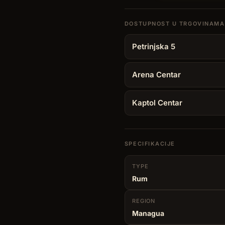
de
Caña
18YO
0,70
Petrinjska 5
L
količina
Arena Centar
Kaptol Centar
SPECIFIKACIJE
TYPE
Rum
REGION
Managua