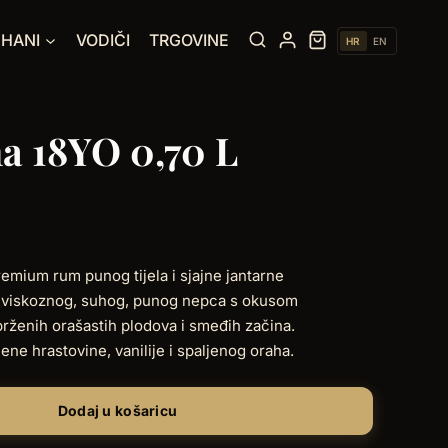
UHANI
VODIČI
TRGOVINE
HR
EN
ña 18YO 0,70 L
remium rum punog tijela i sjajne jantarne
o viskoznog, suhog, punog nepca s okusom
rženih orašastih plodova i smeđih začina.
ne hrastovine, vanilije i spaljenog oraha.
Dodaj u košaricu