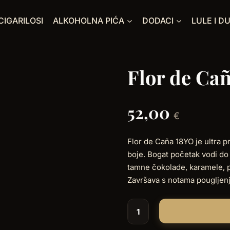
CIGARILOSI
ALKOHOLNA PIĆA
DODACI
LULE I D
Flor de Ca
52,00
€
Flor de Caña 18YO je ultra p
boje. Bogat početak vodi d
tamne čokolade, karamele, p
Završava s notama pougljenje
Flor