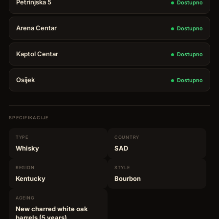
Petrinjska 5
Dostupno
0,70
L
Arena Centar
Dostupno
količina
Kaptol Centar
Dostupno
Osijek
Dostupno
SPECIFIKACIJE
TYPE
COUNTRY
Whisky
SAD
REGION
STYLE
Kentucky
Bourbon
AGEING
New charred white oak
barrels (5 years)