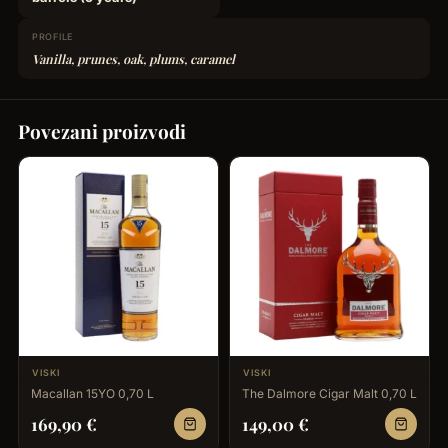
PROFILE
Vanilla, prunes, oak, plums, caramel
Povezani proizvodi
VISKI
VISKI
Macallan 15YO 0,70 L
The Dalmore Cigar Malt 0,70 L
169,90
€
149,00
€