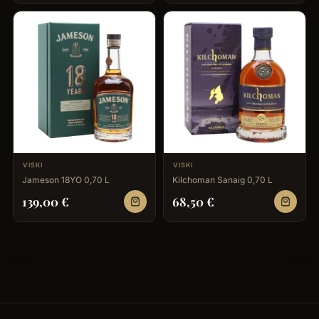
VISKI
VISKI
Jameson 18YO 0,70 L
Kilchoman Sanaig 0,70 L
139,00
€
68,50
€