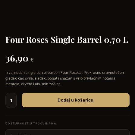
Four Roses Single Barrel 0,70 L
36,90
€
Izvanredan single barrel burbon Four Rosesa. Prekrasno uravnotežen i
gladak kao svila, sladak, bogat i snažan s vrlo privlačnim notama
mentola, drveta i ukusnih začina.
Dodaj u košaricu
Four
Roses
Single
Barrel