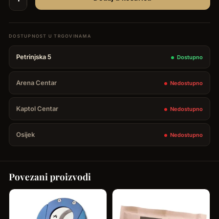
Hermoso
Walnut
wood
Humidor
Petrinjska 5
Dostupno
-
100
Arena Centar
Nedostupno
cigara
količina
Kaptol Centar
Nedostupno
Osijek
Nedostupno
Povezani proizvodi