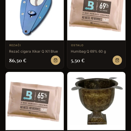
REZAČI
OSTALO
Rezač cigara Xikar Q Xi1 Blue
Humibag Q 69% 60 g
86,50
€
5,50
€