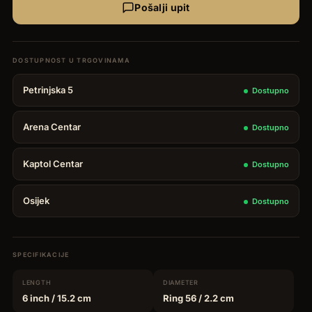
Pošalji upit
Petrinjska 5
Dostupno
Arena Centar
Dostupno
Kaptol Centar
Dostupno
Osijek
Dostupno
SPECIFIKACIJE
LENGTH
DIAMETER
6 inch
/ 15.2 cm
Ring 56
/ 2.2 cm