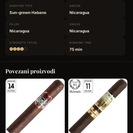
WRAPPER
TYPE
BINDER
Sun-grown Habano
Nicaragua
FILLER
ORIGIN
Nicaragua
Nicaragua
STRENGTH
TOCKE
BURNING
TIME
75 min
Povezani proizvodi