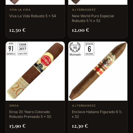
VIVA LA VIDA
AJ FERNANDEZ
Viva La Vida Robusto 5 x 54
New World Puro Especial
Robusto 5 ½ x 52
12,50
€
12,00
€
EIROA
AJ FERNANDEZ
Eiroa 20 Years Colorado
Enclave Habano Figurado 6 ½
Robusto Prensado 5 x 50
x 52
15,90
€
12,30
€