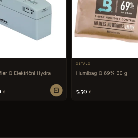
OSTALO
ier Q Električni Hydra
Humibag Q 69% 60 g
0
5,50
€
€