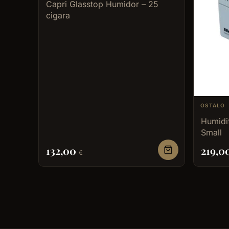
Capri Glasstop Humidor – 25
cigara
OSTALO
Humidif
Small
132,00
219,0
€