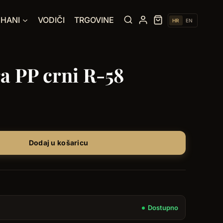
UHANI
VODIČI
TRGOVINE
HR
EN
a PP crni R-58
Dodaj u košaricu
Dostupno