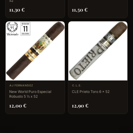
52
11,30
€
11,50
€
AJ FERNANDEZ
C.L.E.
New World Puro Especial
CLE Prieto Toro 6 x 52
Robusto 5 ½ x 52
12,00
€
12,90
€