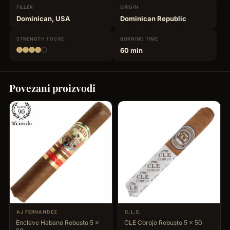
FILLER
ORIGIN
Dominican, USA
Dominican Republic
STRENGTH
TOCKE
BURNING
TIME
60 min
Povezani proizvodi
AJ FERNANDEZ
C.L.E.
Enclave Habano Robusto 5 x
CLE Corojo Robusto 5 x 50