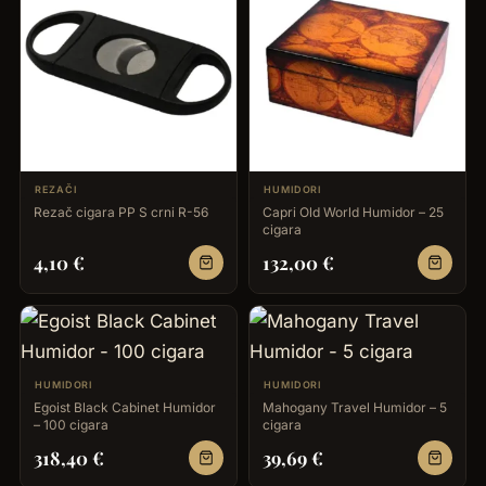
REZAČI
HUMIDORI
Rezač cigara PP S crni R-56
Capri Old World Humidor – 25
cigara
4,10
€
132,00
€
HUMIDORI
HUMIDORI
Egoist Black Cabinet Humidor
Mahogany Travel Humidor – 5
– 100 cigara
cigara
318,40
€
39,69
€