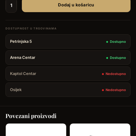
Dodaj u košaricu
Upaljač
Brizard
Gatsby
-
Petrinjska 5
Dostupno
Antique
Saddle
Arena Centar
Dostupno
količina
Kaptol Centar
Nedostupno
Osijek
Nedostupno
Povezani proizvodi