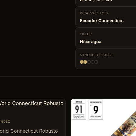
WRAPPER
TYPE
Ecuador Connecticut
FILLER
Nicaragua
STRENGTH
TOCKE
ANDEZ
rld Connecticut Robusto