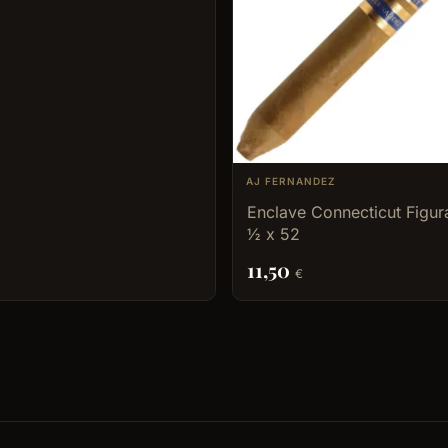
AJ FERNANDEZ
Enclave Connecticut Figur
½ x 52
11,50
€