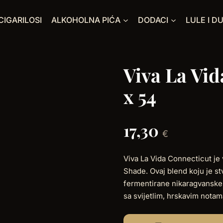
CIGARILOSI
ALKOHOLNA PIĆA
DODACI
LULE I D
Viva La Vid
x 54
17,30
€
Viva La Vida Connecticut je 
Shade. Ovaj blend koju je st
fermentirane nikaragvanske 
sa svijetlim, hrskavim notama