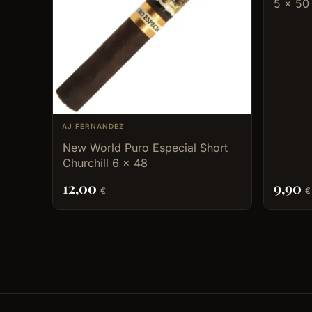
5 x 50
AJ FERNANDEZ
New World Puro Especial Short
Churchill 6 x 48
12,00
9,90
€
€