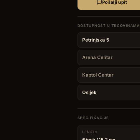
Pošalji upit
Petrinjska 5
Arena Centar
Kaptol Centar
Osijek
SPECIFIKACIJE
LENGTH
6 inch
/ 15.2 cm