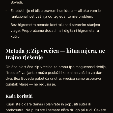
Bovedi.
Estetski nije ni blizu pravom humidoru — ali ako vam je
funkcionalnost važnija od izgleda, to nije problem.
Bez higrometra nemate kontrolu nad stvarnim stanjem
vlage. Preporučamo dodati mali digitalni higrometar u
kutiju.
Metoda 3: Zip vrećica — hitna mjera, ne
trajno rješenje
Obična plastična zip vrećica za hranu (po mogućnosti deblja,
“freezer” varijanta) može poslužiti kao hitna zaštita za dan-
dva. Bez Boveda paketića unutra, vrećica samo usporava
gubitak vlage — ne regulira je.
Kada koristiti
Kupili ste cigare danas i planirate ih popušiti sutra ili
prekosutra. Na putu ste i nemate ništa drugo pri ruci. Čekate