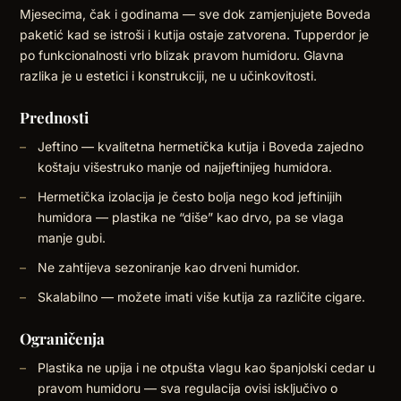
Mjesecima, čak i godinama — sve dok zamjenjujete Boveda
paketić kad se istroši i kutija ostaje zatvorena. Tupperdor je
po funkcionalnosti vrlo blizak pravom humidoru. Glavna
razlika je u estetici i konstrukciji, ne u učinkovitosti.
Prednosti
Jeftino — kvalitetna hermetička kutija i Boveda zajedno
koštaju višestruko manje od najjeftinijeg humidora.
Hermetička izolacija je često bolja nego kod jeftinijih
humidora — plastika ne “diše” kao drvo, pa se vlaga
manje gubi.
Ne zahtijeva sezoniranje kao drveni humidor.
Skalabilno — možete imati više kutija za različite cigare.
Ograničenja
Plastika ne upija i ne otpušta vlagu kao španjolski cedar u
pravom humidoru — sva regulacija ovisi isključivo o