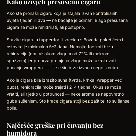
Kako oživjeti presušenu cigaru
Ako ste pronašli cigaru koja je stajala izvan kontroliranih
uvjeta tjedan ili dva — ne bacajte je odmah. Blago presušena
cigara se može rehidrirati, ali postupno.
Stavite cigaru u tupperdor ili vrećicu s Boveda paketićem i
ostavite je minimalno 5–7 dana. Nemojte forsirati brzu
rehidraciju (npr. visokom vlagom od 72% ili mokrom
spužvom) jer prebrza promjena vlage može uzrokovati
pucanje wrappera — list se širi brže izvana nego iznutra.
Ako je cigara bila izrazito suha (tvrda, krhka, wrapper već
puca), rehidracija može trajati i 2–4 tjedna. Okus se može
vratiti, ali rijetko u potpunosti — neke arome se nepovratno
gube sušenjem. Što kraće cigara stoji bez zaštite, to su šanse
bolje.
Najčešće greške pri čuvanju bez
humidora