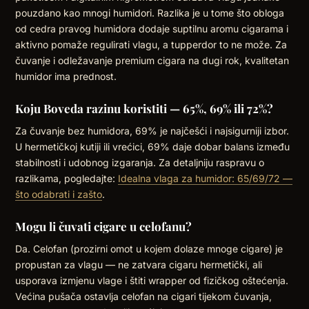
pouzdano kao mnogi humidori. Razlika je u tome što obloga
od cedra pravog humidora dodaje suptilnu aromu cigarama i
aktivno pomaže regulirati vlagu, a tupperdor to ne može. Za
čuvanje i odležavanje premium cigara na dugi rok, kvalitetan
humidor ima prednost.
Koju Boveda razinu koristiti — 65%, 69% ili 72%?
Za čuvanje bez humidora, 69% je najčešći i najsigurniji izbor.
U hermetičkoj kutiji ili vrećici, 69% daje dobar balans između
stabilnosti i udobnog izgaranja. Za detaljniju raspravu o
razlikama, pogledajte:
Idealna vlaga za humidor: 65/69/72 —
što odabrati i zašto
.
Mogu li čuvati cigare u celofanu?
Da. Celofan (prozirni omot u kojem dolaze mnoge cigare) je
propustan za vlagu — ne zatvara cigaru hermetički, ali
usporava izmjenu vlage i štiti wrapper od fizičkog oštećenja.
Većina pušača ostavlja celofan na cigari tijekom čuvanja,