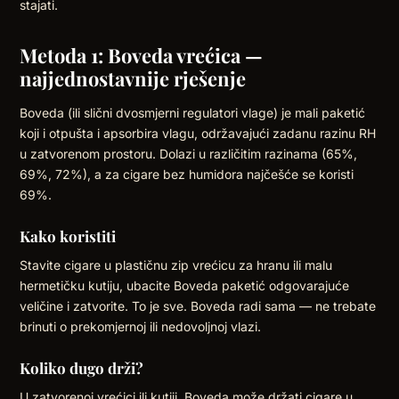
stajati.
Metoda 1: Boveda vrećica —
najjednostavnije rješenje
Boveda (ili slični dvosmjerni regulatori vlage) je mali paketić
koji i otpušta i apsorbira vlagu, održavajući zadanu razinu RH
u zatvorenom prostoru. Dolazi u različitim razinama (65%,
69%, 72%), a za cigare bez humidora najčešće se koristi
69%.
Kako koristiti
Stavite cigare u plastičnu zip vrećicu za hranu ili malu
hermetičku kutiju, ubacite Boveda paketić odgovarajuće
veličine i zatvorite. To je sve. Boveda radi sama — ne trebate
brinuti o prekomjernoj ili nedovoljnoj vlazi.
Koliko dugo drži?
U zatvorenoj vrećici ili kutiji, Boveda može držati cigare u