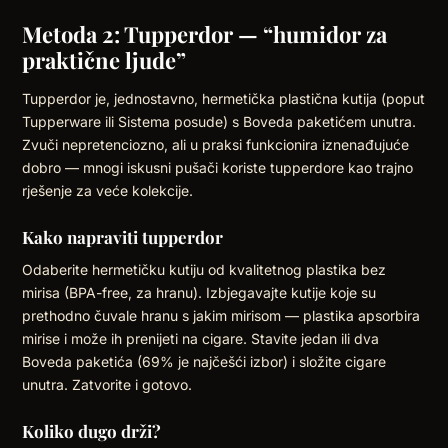
Metoda 2: Tupperdor — “humidor za
praktične ljude”
Tupperdor je, jednostavno, hermetička plastična kutija (poput
Tupperware ili Sistema posude) s Boveda paketićem unutra.
Zvuči nepretenciozno, ali u praksi funkcionira iznenađujuće
dobro — mnogi iskusni pušači koriste tupperdore kao trajno
rješenje za veće kolekcije.
Kako napraviti tupperdor
Odaberite hermetičku kutiju od kvalitetnog plastika bez
mirisa (BPA-free, za hranu). Izbjegavajte kutije koje su
prethodno čuvale hranu s jakim mirisom — plastika apsorbira
mirise i može ih prenijeti na cigare. Stavite jedan ili dva
Boveda paketića (69% je najčešći izbor) i složite cigare
unutra. Zatvorite i gotovo.
Koliko dugo drži?