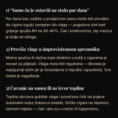
1) “Samo ću je ostaviti na stolu par dana”
Par dana bez zaštite u prosječnom stanu može biti dovoljno
da cigara izgubi zamjetan dio vlage — pogotovo zimi kad
grijanje spušta RH na 30–40%. Čak i kratkoročno, zip vrećica
je bolja od ničega.
2) Previše vlage u improviziranom spremniku
Mokra spužva ili vlažna krpa direktno u kutiji s cigarama je
recept za plijesan. Vlaga mora biti regulirana — Boveda je
najsigurniji način jer je dvosmjerna (i otpušta i apsorbira). Sve
ostalo je nagađanje.
3) Čuvanje na suncu ili uz izvor topline
Toplina ubrzava gubitak vlage i povećava rizik od pojave
duhanskih buba (tobacco beetle). Držite cigare na hladnom,
tamnom mjestu — čak i ako su u vrećici ili tupperdoru.