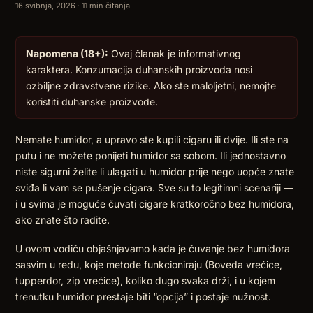
16 svibnja, 2026 · 11 min čitanja
Napomena (18+):
Ovaj članak je informativnog
karaktera. Konzumacija duhanskih proizvoda nosi
ozbiljne zdravstvene rizike. Ako ste maloljetni, nemojte
koristiti duhanske proizvode.
Nemate humidor, a upravo ste kupili cigaru ili dvije. Ili ste na
putu i ne možete ponijeti humidor sa sobom. Ili jednostavno
niste sigurni želite li ulagati u humidor prije nego uopće znate
sviđa li vam se pušenje cigara. Sve su to legitimni scenariji —
i u svima je moguće čuvati cigare kratkoročno bez humidora,
ako znate što radite.
U ovom vodiču objašnjavamo kada je čuvanje bez humidora
sasvim u redu, koje metode funkcioniraju (Boveda vrećice,
tupperdor, zip vrećice), koliko dugo svaka drži, i u kojem
trenutku humidor prestaje biti “opcija” i postaje nužnost.