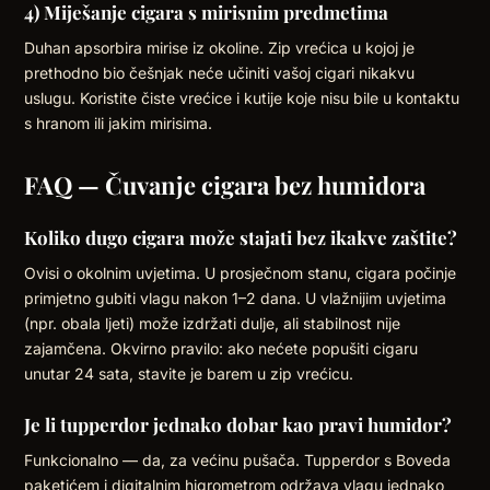
4) Miješanje cigara s mirisnim predmetima
Duhan apsorbira mirise iz okoline. Zip vrećica u kojoj je
prethodno bio češnjak neće učiniti vašoj cigari nikakvu
uslugu. Koristite čiste vrećice i kutije koje nisu bile u kontaktu
s hranom ili jakim mirisima.
FAQ — Čuvanje cigara bez humidora
Koliko dugo cigara može stajati bez ikakve zaštite?
Ovisi o okolnim uvjetima. U prosječnom stanu, cigara počinje
primjetno gubiti vlagu nakon 1–2 dana. U vlažnijim uvjetima
(npr. obala ljeti) može izdržati dulje, ali stabilnost nije
zajamčena. Okvirno pravilo: ako nećete popušiti cigaru
unutar 24 sata, stavite je barem u zip vrećicu.
Je li tupperdor jednako dobar kao pravi humidor?
Funkcionalno — da, za većinu pušača. Tupperdor s Boveda
paketićem i digitalnim higrometrom održava vlagu jednako