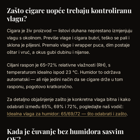
Zašto cigare uopće trebaju kontroliranu
vlagu?
Cigara je živ proizvod — listovi duhana neprestano izmjenjuju
vlagu s okolinom. Previše vlage i cigara bubri, teško se pali i
sklona je plijesni. Premalo vlage i wrapper puca, dim postaje
oštar i vruć, a okus gubi dubinu i nijanse.
Ciljani raspon je 65–72% relativne vlažnosti (RH), s
temperaturom idealno ispod 23 °C. Humidor to održava
automatski — ali nije jedini način da se cigare drže u tom
rasponu, pogotovo kratkoročno.
Za detaljno objašnjenje zašto je konkretna vlaga bitna i kako
odabrati između 65%, 69% i 72%, pogledajte naš vodič:
Idealna vlaga za humidor: 65/69/72 — što odabrati i zašto
.
Kada je čuvanje bez humidora sasvim
OK?