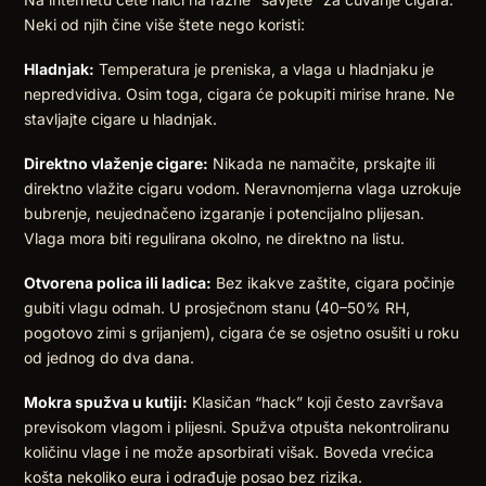
Neki od njih čine više štete nego koristi:
Hladnjak:
Temperatura je preniska, a vlaga u hladnjaku je
nepredvidiva. Osim toga, cigara će pokupiti mirise hrane. Ne
stavljajte cigare u hladnjak.
Direktno vlaženje cigare:
Nikada ne namačite, prskajte ili
direktno vlažite cigaru vodom. Neravnomjerna vlaga uzrokuje
bubrenje, neujednačeno izgaranje i potencijalno plijesan.
Vlaga mora biti regulirana okolno, ne direktno na listu.
Otvorena polica ili ladica:
Bez ikakve zaštite, cigara počinje
gubiti vlagu odmah. U prosječnom stanu (40–50% RH,
pogotovo zimi s grijanjem), cigara će se osjetno osušiti u roku
od jednog do dva dana.
Mokra spužva u kutiji:
Klasičan “hack” koji često završava
previsokom vlagom i plijesni. Spužva otpušta nekontroliranu
količinu vlage i ne može apsorbirati višak. Boveda vrećica
košta nekoliko eura i odrađuje posao bez rizika.