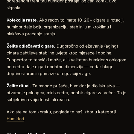
određenom trenutku humidor postaje logičan korak. Evo
signala:
Kolekcija raste.
Ako redovito imate 10–20+ cigara u rotaciji,
humidor daje bolju organizaciju, stabilniju mikroklimu i
olakšava praćenje stanja.
Želite odležavati cigare.
Dugoročno odležavanje (aging)
cigara zahtijeva stabilne uvjete kroz mjesece i godine.
Tupperdor to tehnički može, ali kvalitetan humidor s oblogom
od cedra daje cigari dodatnu dimenziju — cedar blago
doprinosi aromi i pomaže u regulaciji vlage.
Želite ritual.
Za mnoge pušače, humidor je dio iskustva —
otvaranje poklopca, miris cedra, odabir cigare za večer. To je
subjektivna vrijednost, ali realna.
Ako ste na tom koraku, pogledajte naš izbor u kategoriji
Humidori
.