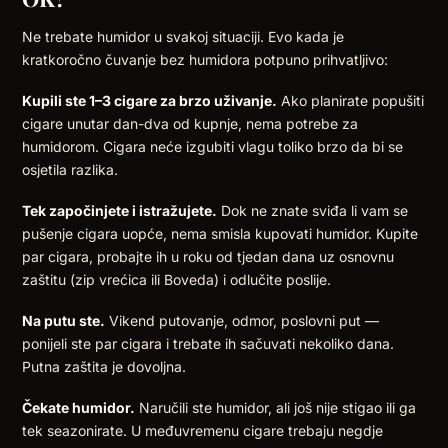
Ne trebate humidor u svakoj situaciji. Evo kada je
kratkoročno čuvanje bez humidora potpuno prihvatljivo:
Kupili ste 1–3 cigare za brzo uživanje.
Ako planirate popušiti
cigare unutar dan-dva od kupnje, nema potrebe za
humidorom. Cigara neće izgubiti vlagu toliko brzo da bi se
osjetila razlika.
Tek započinjete i istražujete.
Dok ne znate sviđa li vam se
pušenje cigara uopće, nema smisla kupovati humidor. Kupite
par cigara, probajte ih u roku od tjedan dana uz osnovnu
zaštitu (zip vrećica ili Boveda) i odlučite poslije.
Na putu ste.
Vikend putovanje, odmor, poslovni put —
ponijeli ste par cigara i trebate ih sačuvati nekoliko dana.
Putna zaštita je dovoljna.
Čekate humidor.
Naručili ste humidor, ali još nije stigao ili ga
tek seazonirate. U međuvremenu cigare trebaju negdje