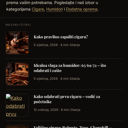
prema vašim potrebama. Pogledajte i naš izbor u
kategorijama
Cigare
,
Humidori
i
Dodatna oprema
.
NASTAVI ČITATI
Kako pravilno zapaliti cigaru?
5 siječnja, 2026 · 4 min čitanja
Idealna vlaga za humidor: 65/69/72 – što
odabrati i zašto
5 siječnja, 2026 · 4 min čitanja
Kako odabrati prvu cigaru – vodič za
početnike
12 svibnja, 2026 · 8 min čitanja
Veličine cigara: Robusto, Toro, Churchill —