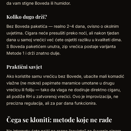
da vam stigne Boveda ili humidor.
Koliko dugo drži?
Bez Boveda paketića — realno 2–4 dana, ovisno o okolnim
uvjetima. Cigara neće presušiti preko noći, ali nakon tjedan
dana u samoj vrećici već ćete osjetiti razliku u kvaliteti dima.
S Boveda paketićem unutra, zip vrećica postaje varijanta
Metode 1 i drži znatno dulje.
Praktični savjet
Ako koristite samu vrećicu bez Bovede, ubacite mali komadić
vlažne (ne mokre) papirnate maramice umotane u drugu
vrećicu ili foliju — tako da vlaga ne dodiruje direktno cigaru,
ali podiže RH u zatvorenoj vrećici. Ovo je improvizacija, ne
precizna regulacija, ali za par dana funkcionira.
Čega se kloniti: metode koje ne rade
Na internetu ćete naići na razne “savjete” za čuvanje cigara.