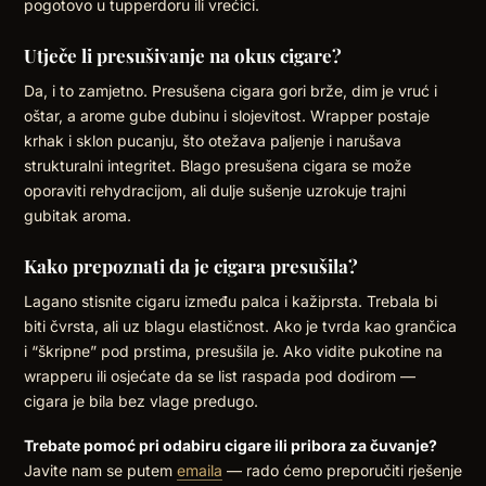
pogotovo u tupperdoru ili vrećici.
Utječe li presušivanje na okus cigare?
Da, i to zamjetno. Presušena cigara gori brže, dim je vruć i
oštar, a arome gube dubinu i slojevitost. Wrapper postaje
krhak i sklon pucanju, što otežava paljenje i narušava
strukturalni integritet. Blago presušena cigara se može
oporaviti rehydracijom, ali dulje sušenje uzrokuje trajni
gubitak aroma.
Kako prepoznati da je cigara presušila?
Lagano stisnite cigaru između palca i kažiprsta. Trebala bi
biti čvrsta, ali uz blagu elastičnost. Ako je tvrda kao grančica
i “škripne” pod prstima, presušila je. Ako vidite pukotine na
wrapperu ili osjećate da se list raspada pod dodirom —
cigara je bila bez vlage predugo.
Trebate pomoć pri odabiru cigare ili pribora za čuvanje?
Javite nam se putem
emaila
— rado ćemo preporučiti rješenje