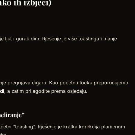
ko ih izbjeći)
 ljut i gorak dim. Rješenje je više toastinga i manje
enje pregrijava cigaru. Kao početnu točku preporučujemo
di
, a zatim prilagodite prema osjećaju.
neliranje”
etni “toasting”. Rješenje je kratka korekcija plamenom