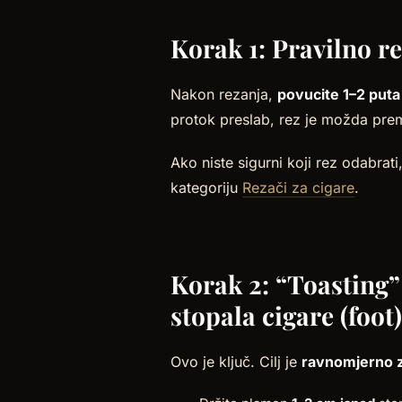
Korak 1: Pravilno r
Nakon rezanja,
povucite 1–2 puta
protok preslab, rez je možda premal
Ako niste sigurni koji rez odabrati
kategoriju
Rezači za
cigare
.
Korak 2: “Toasting”
stopala cigare (foot)
Ovo je ključ. Cilj je
ravnomjerno za