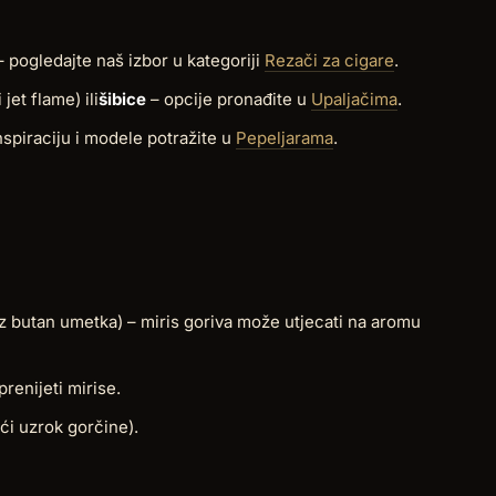
 – pogledajte naš izbor u kategoriji
Rezači za cigare
.
et flame) ili
šibice
– opcije pronađite u
Upaljačima
.
nspiraciju i modele potražite u
Pepeljarama
.
z butan umetka) – miris goriva može utjecati na aromu
prenijeti mirise.
ći uzrok gorčine).