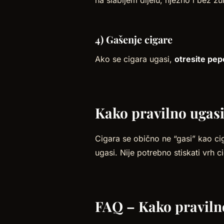
na slabijem dijelu, nježno i bez žu
4) Gašenje cigare
Ako se cigara ugasi,
otresite pe
Kako pravilno ugasi
Cigara se obično ne “gasi” kao cig
ugasi. Nije potrebno stiskati vrh c
FAQ – Kako pravilno