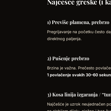
Najčešće greške (i ka
1) Previše plamena, prebrzo
Pregrijavanje na početku često daje
direktnog paljenja.
2) Pušenje prebrzo
Brzina je važna. Prečesto povlač
1 povlačenje svakih 30–60 sekun
3) Kosa linija izgaranja / “tu
Najčešće je uzrok neujednačen poč