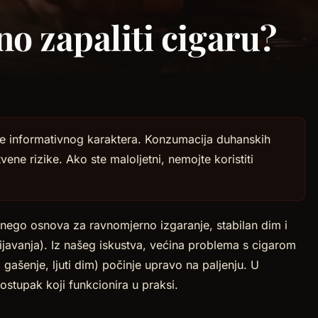
no zapaliti cigaru?
je informativnog karaktera. Konzumacija duhanskih
ene rizike. Ako ste maloljetni, nemojte koristiti
”, nego osnova za ravnomjerno izgaranje, stabilan dim i
ijavanja). Iz našeg iskustva, većina problema s cigarom
”, gašenje, ljuti dim) počinje upravo na paljenju. U
stupak koji funkcionira u praksi.