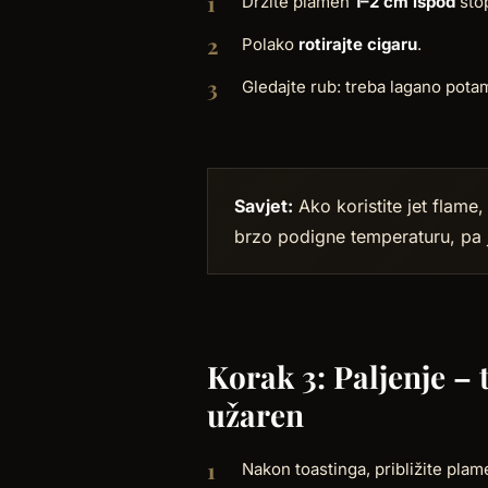
Držite plamen
1–2 cm ispod
stop
Polako
rotirajte cigaru
.
Gledajte rub: treba lagano potam
Savjet:
Ako koristite jet flame,
brzo podigne temperaturu, pa 
Korak 3: Paljenje –
užaren
Nakon toastinga, približite plam