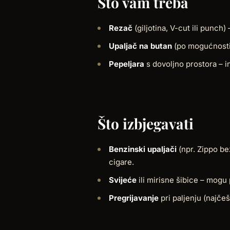
Što vam treba
Rezač
(giljotina, V-cut ili punch)
Upaljač na butan
(po mogućnosti j
Pepeljara
s dovoljno prostora – i
Što izbjegavati
Benzinski upaljači
(npr. Zippo be
cigare.
Svijeće
ili mirisne šibice – mogu 
Pregrijavanje
pri paljenju (najčeš