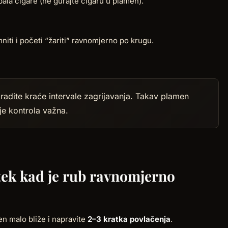
ala cigare (ne gurajte cigaru u plamen).
niti i početi “žariti” ravnomjerno po krugu.
 radite kraće intervale zagrijavanja. Takav plamen
je kontrola važna.
 tek kad je rub ravnomjerno
en malo bliže i napravite
2–3 kratka povlačenja
.