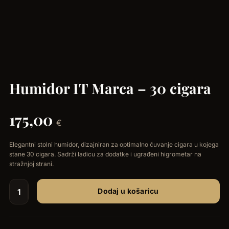
Humidor IT Marca – 30 cigara
175,00
€
Elegantni stolni humidor, dizajniran za optimalno čuvanje cigara u kojega
stane 30 cigara. Sadrži ladicu za dodatke i ugrađeni higrometar na
stražnjoj strani.
Dodaj u košaricu
Humidor
IT
Marca