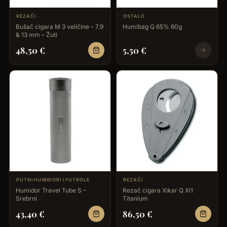
REZAČI
OSTALO
Bušač cigara M 3 veličine – 7.9
Humibag Q 65% 60g
& 13 mm – Žuti
48,50
€
5,50
€
PUTNI HUMIDORI I FUTROLE
REZAČI
Humidor Travel Tube S –
Rezač cigara Xikar Q Xi1
Srebrni
Titanium
43,40
€
86,50
€