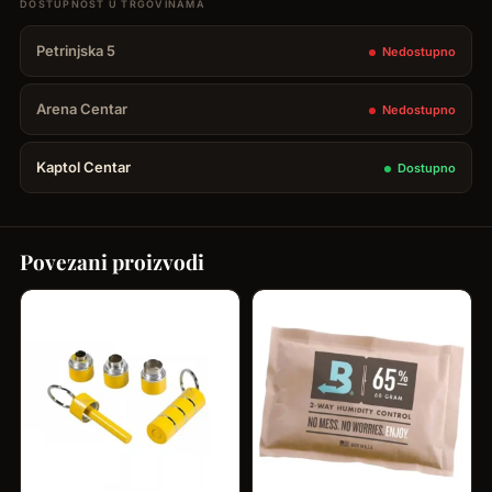
-
Petrinjska 5
Nedostupno
30
cigara
Arena Centar
Nedostupno
količina
Kaptol Centar
Dostupno
Povezani proizvodi