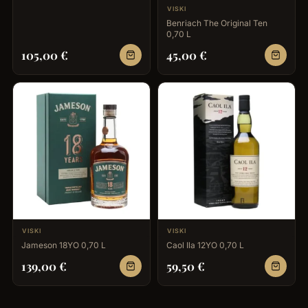
VISKI
Benriach The Original Ten
0,70 L
105,00
€
45,00
€
VISKI
VISKI
Jameson 18YO 0,70 L
Caol Ila 12YO 0,70 L
139,00
€
59,50
€