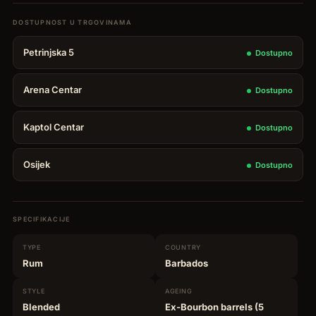
14YO
Selection
Petrinjska 5
Dostupno
Mark
XXVII
Arena Centar
Dostupno
količina
Kaptol Centar
Dostupno
Osijek
Dostupno
SPECIFIKACIJE
TYPE
COUNTRY
Rum
Barbados
STYLE
AGEING
Blended
Ex-Bourbon barrels (5