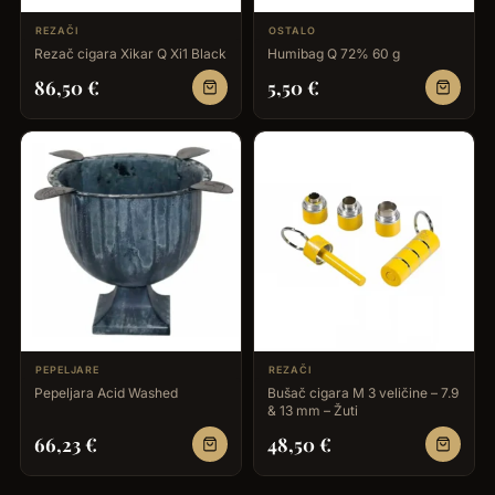
REZAČI
OSTALO
Rezač cigara Xikar Q Xi1 Black
Humibag Q 72% 60 g
86,50
€
5,50
€
PEPELJARE
REZAČI
Pepeljara Acid Washed
Bušač cigara M 3 veličine – 7.9
& 13 mm – Žuti
66,23
€
48,50
€